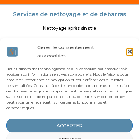
Services de nettoyage et de débarras
Nettoyage après sinistre
Nettoyage après décès
Gérer le consentement
Nettoyage extrême
aux cookies
Nettoyage spécifique
Nous utilisons des technologies telles que les cookies pour stocker et/ou
accéder aux informations relatives aux appareils. Nous le faisons pour
Agir Nettoyage Extrême
améliorer l’expérience de navigation et pour afficher des publicités
personnalisées. Consentir à ces technologies nous permettra de traiter
des données telles que le comportement de navigation ou les ID uniques
Vous êtes professionnel ?
sur ce site. Le fait de ne pas consentir ou de retirer son consentement
Qui sommes-nous ?
peut avoir un effet négatif sur certaines fonctonnalités et
caractéristiques.
Nos agences
Blog
ACCEPTER
Zones d’intervention