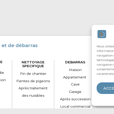
Agir
 et de débarras
Nous utiliso
E
informations
navigation e
technologie
E
NETTOYAGE
DEBARRAS
navigation o
SPECIFIQUE
Vous êtes
consentemen
Maison
die
Fin de chantier
caractéristi
Qui s
Appartement
tion
Fientes de pigeons
No
Cave
ACCE
Après traitement
Garage
des nuisibles
Zones 
Après succession
Local commercial
Destruction d’archives