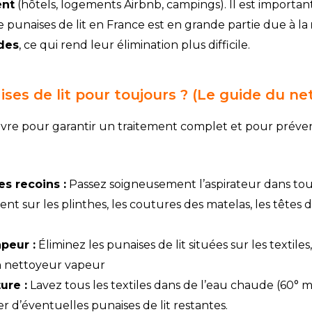
ent
(hôtels, logements Airbnb, campings). Il est importa
e punaises de lit en France est en grande partie due à la
ides
, ce qui rend leur élimination plus difficile.
es de lit pour toujours ? (Le guide du ne
suivre pour garantir un traitement complet et pour préveni
s recoins :
Passez soigneusement l’aspirateur dans tous 
nt sur les plinthes, les coutures des matelas, les têtes de l
apeur :
Éliminez les punaises de lit situées sur les textiles
 un nettoyeur vapeur
ure :
Lavez tous les textiles dans de l’eau chaude (60° 
 d’éventuelles punaises de lit restantes.