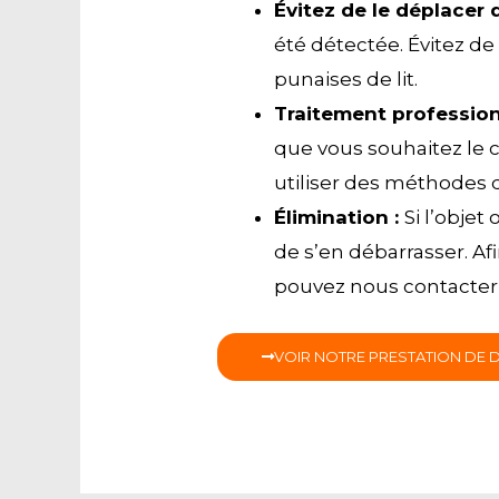
É
vitez de le déplacer 
été détectée. Évitez de
punaises de lit.
T
raitement profession
que vous souhaitez le c
utiliser des méthodes d
É
limination :
Si l’obje
de s’en débarrasser. A
pouvez nous contacter p
VOIR NOTRE PRESTATION DE