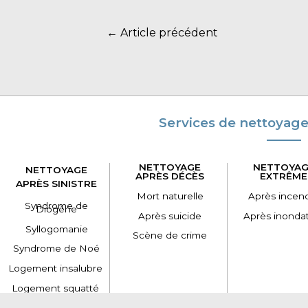
←
Article précédent
Services de nettoyage
NETTOYAGE
NETTOYAG
NETTOYAGE
APRÈS DÉCÈS
EXTRÊME
APRÈS SINISTRE
Mort naturelle
Après incen
Syndrome de
Diogène
Après suicide
Après inonda
Syllogomanie
Scène de crime
Syndrome de Noé
Logement insalubre
Logement squatté