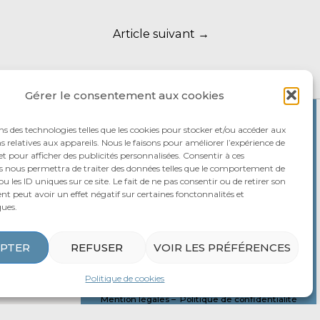
Article suivant
→
Gérer le consentement aux cookies
 Nettoyage
ns des technologies telles que les cookies pour stocker et/ou accéder aux
xtrême
 relatives aux appareils. Nous le faisons pour améliorer l’expérience de
t pour afficher des publicités personnalisées. Consentir à ces
s nous permettra de traiter des données telles que le comportement de
u les ID uniques sur ce site. Le fait de ne pas consentir ou de retirer son
 professionnel ?
t peut avoir un effet négatif sur certaines fonctonnalités et
ques.
ommes-nous ?
DEVIS GRATUIT
s agences
PTER
REFUSER
VOIR LES PRÉFÉRENCES
Blog
d’intervention
Politique de cookies
38 rue Buffon 31100 TOULOUSE
Mention légales –
Politique de confidentialité