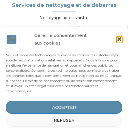
Services de nettoyage et de débarras
Nettoyage après sinistre
Nettoyage après décès
Gérer le consentement
Nettoyage extrême
aux cookies
Nettoyage spécifique
Nous utilisons des technologies telles que les cookies pour stocker et/ou
accéder aux informations relatives aux appareils. Nous le faisons pour
Agir Nettoyage Extrême
améliorer l’expérience de navigation et pour afficher des publicités
personnalisées. Consentir à ces technologies nous permettra de traiter
des données telles que le comportement de navigation ou les ID uniques
Vous êtes professionnel ?
sur ce site. Le fait de ne pas consentir ou de retirer son consentement
Qui sommes-nous ?
peut avoir un effet négatif sur certaines fonctonnalités et
caractéristiques.
Nos agences
Blog
ACCEPTER
Zones d’intervention
REFUSER