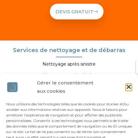
DEVIS GRATUIT
Services de nettoyage et de débarras
Nettoyage après sinistre
Nettoyage après décès
Gérer le consentement
Nettoyage extrême
aux cookies
Nettoyage spécifique
Nous utilisons des technologies telles que les cookies pour stocker et/ou
accéder aux informations relatives aux appareils. Nous le faisons pour
Agir Nettoyage Extrême
améliorer l’expérience de navigation et pour afficher des publicités
personnalisées. Consentir à ces technologies nous permettra de traiter
des données telles que le comportement de navigation ou les ID uniques
Vous êtes professionnel ?
sur ce site. Le fait de ne pas consentir ou de retirer son consentement
Qui sommes-nous ?
peut avoir un effet négatif sur certaines fonctonnalités et