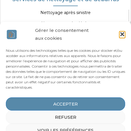
Nettoyage après sinistre
Nettoyage après décès
Gérer le consentement
Nettoyage extrême
aux cookies
Nettoyage spécifique
Nous utilisons des technologies telles que les cookies pour stocker et/ou
accéder aux informations relatives aux appareils. Nous le faisons pour
Agir Nettoyage Extrême
améliorer l’expérience de navigation et pour afficher des publicités
personnalisées. Consentir à ces technologies nous permettra de traiter
des données telles que le comportement de navigation ou les ID uniques
Vous êtes professionnel ?
sur ce site. Le fait de ne pas consentir ou de retirer son consentement
Qui sommes-nous ?
peut avoir un effet négatif sur certaines fonctonnalités et
caractéristiques.
Nos agences
Blog
ACCEPTER
Zones d’intervention
REFUSER
VOIR LES PRÉFÉRENCES