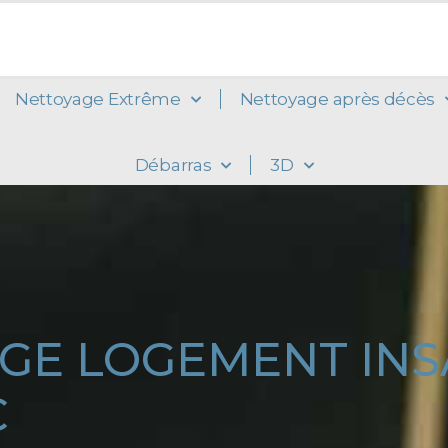
Nettoyage Extrême
Nettoyage après décès
Débarras
3D
GE LOGEMENT IN
C